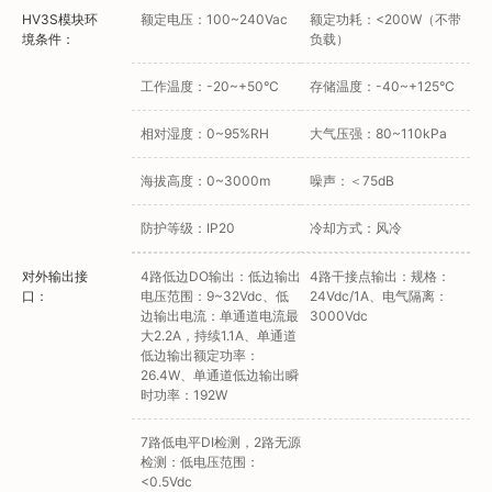
HV3S模块环
额定电压：100~240Vac
额定功耗：<200W（不带
境条件：
负载）
工作温度：-20~+50°C
存储温度：-40~+125°C
相对湿度：0~95%RH
大气压强：80~110kPa
海拔高度：0~3000m
噪声：＜75dB
防护等级：IP20
冷却方式：风冷
对外输出接
4路低边DO输出：低边输出
4路干接点输出：规格：
口：
电压范围：9~32Vdc、低
24Vdc/1A、电气隔离：
边输出电流：单通道电流最
3000Vdc
大2.2A，持续1.1A、单通道
低边输出额定功率：
26.4W、单通道低边输出瞬
时功率：192W
7路低电平DI检测，2路无源
检测：低电压范围：
<0.5Vdc