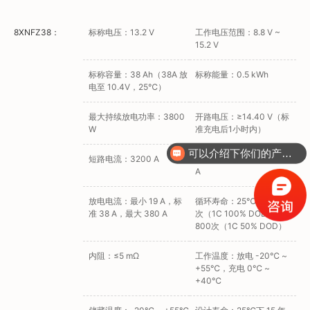
8XNFZ38：
标称电压：13.2 V
工作电压范围：8.8 V ~
15.2 V
标称容量：38 Ah（38A 放
标称能量：0.5 kWh
电至 10.4V，25℃）
最大持续放电功率：3800
开路电压：≥14.40 V（标
W
准充电后1小时内）
可以介绍下你们的产品么？
短路电流：3200 A
充电电流范围：11.4 A ~ 38
A
放电电流：最小 19 A，标
循环寿命：25℃下：500
准 38 A，最大 380 A
次（1C 100% DOD），
800次（1C 50% DOD）
内阻：≤5 mΩ
工作温度：放电 -20℃ ~
+55℃，充电 0℃ ~
+40℃