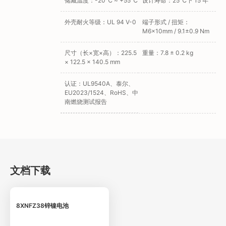
储藏温度：-20℃ ~ +55℃
设计寿命：25℃下 15 年
外壳耐火等级：UL 94 V-0
端子形式 / 扭矩：
M6×10mm / 9.1±0.9 Nm
尺寸（长×宽×高）：225.5
重量：7.8 ± 0.2 kg
× 122.5 × 140.5 mm
认证：UL9540A、泰尔、
EU2023/1524、RoHS、中
南燃烧测试报告
文档下载
8XNFZ38锌镍电池