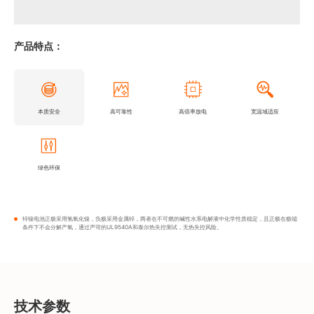
产品特点：
本质安全
高可靠性
高倍率放电
宽温域适应
绿色环保
锌镍电池正极采用氢氧化镍，负极采用金属锌，两者在不可燃的碱性水系电解液中化学性质稳定，且正极在极端
条件下不会分解产氧，通过严苛的UL9540A和泰尔热失控测试，无热失控风险。
技术参数