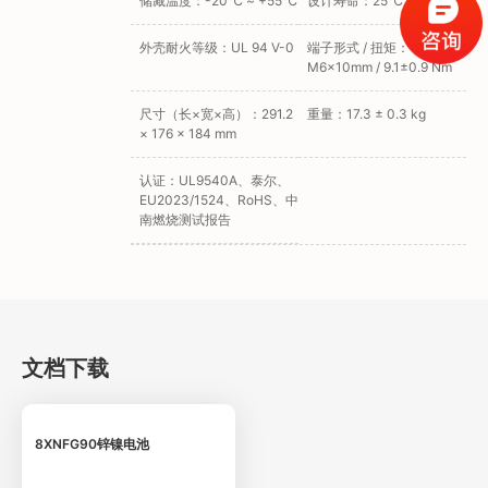
储藏温度：-20℃ ~ +55℃
设计寿命：25℃下 15 年
外壳耐火等级：UL 94 V-0
端子形式 / 扭矩：
M6×10mm / 9.1±0.9 Nm
尺寸（长×宽×高）：291.2
重量：17.3 ± 0.3 kg
× 176 × 184 mm
认证：UL9540A、泰尔、
EU2023/1524、RoHS、中
南燃烧测试报告
文档下载
8XNFG90锌镍电池