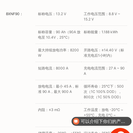
8XNF90：
标称电压：13.2 V
工作电压范围：8.8 V ~
15.2 V
标称容量：90 Ah（90A 放
标称能量：1.188 kWh
电至 10.4V，25℃）
最大持续放电功率：8200
开路电压：≥14.40 V（标
W
准充电后1小时内）
短路电流：8000 A
充电电流范围：27 A ~ 90
A
放电电流：最小 45 A，标
循环寿命：25℃下：500
准 90 A，最大 900 A
次（1C 100% DOD），
800次（1C 50% DOD）
内阻：≤3 mΩ
工作温度：放电 -20℃ ~
+55℃，充电 0℃ ~
+40℃
可以介绍下你们的产品么？