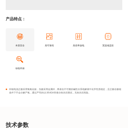
产品特点：
本质安全
高可靠性
高倍率放电
宽温域适应
绿色环保
锌镍电池正极采用氢氧化镍，负极采用金属锌，两者在不可燃的碱性水系电解液中化学性质稳定，且正极在极端
条件下不会分解产氧，通过严苛的UL9540A和泰尔热失控测试，无热失控风险。
技术参数