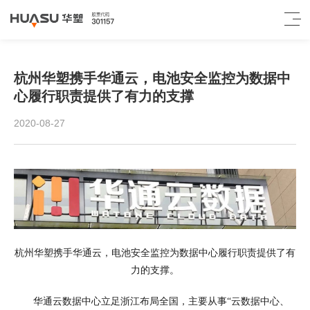
杭州华塑携手华通云，电池安全监控为数据中
心履行职责提供了有力的支撑
2020-08-27
杭州华塑携手华通云，电池安全监控为数据中心履行职责提供了有
力的支撑。
华通云数据中心立足浙江布局全国，主要从事“云数据中心、