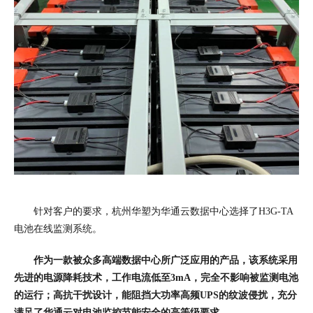
针对客户的要求，杭州华塑为华通云数据中心选择了H3G-TA
电池在线监测系统。
作为一款被众多高端数据中心所广泛应用的产品，该系统采用
先进的电源降耗技术，工作电流低至3mA，完全不影响被监测电池
的运行；高抗干扰设计，能阻挡大功率高频UPS的纹波侵扰，充分
满足了华通云对电池监控节能安全的高等级要求。