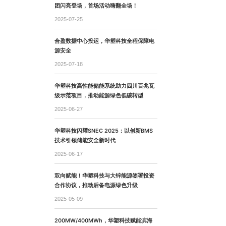
团闪亮登场，首场活动嗨翻全场！
2025-07-25
合盈数据中心投运，华塑科技全程保障电
源安全
2025-07-18
华塑科技高性能储能系统助力四川百兆瓦
级示范项目，推动能源绿色低碳转型
2025-06-27
华塑科技闪耀SNEC 2025：以创新BMS
技术引领储能安全新时代
2025-06-17
双向赋能！华塑科技与大锌能源签署投资
合作协议，推动后备电源绿色升级
2025-05-09
200MW/400MWh，华塑科技赋能滨海