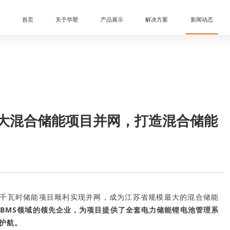
首页
关于华塑
产品展示
解决方案
新闻动态
最大混合储能项目并网，打造混合储能
40万千瓦时储能项目顺利实现并网，成为江苏省规模最大的混合储能
BMS领域的领先企业，为项目提供了全套电力储能锂电池管理系
护航。