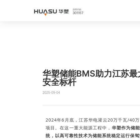
华塑储能BMS助力江苏
安全标杆
2025-09-04
2024年6月底，江苏华电灌云20万千瓦/
项目。在这一重大能源工程中，
华塑作为储能
统，以高可靠性技术为储能系统稳定运行保驾