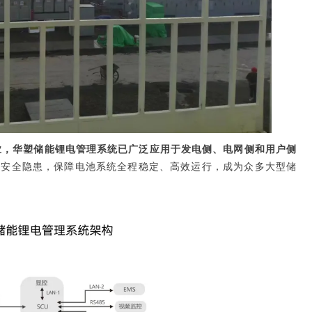
业，华塑储能锂电管理系统已广泛应用于发电侧、电网侧和用户侧
等安全隐患，保障电池系统全程稳定、高效运行，成为众多大型储