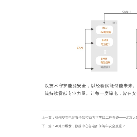
以技术守护能源安全，以经验赋能储能未来
统持续贡献专业力量。让每一度绿电，皆在安
上一篇：杭州华塑电池安全监控助力世界级工程奇迹——北京大
下一篇：AI算力爆发，数据中心备电如何筑牢安全底座？