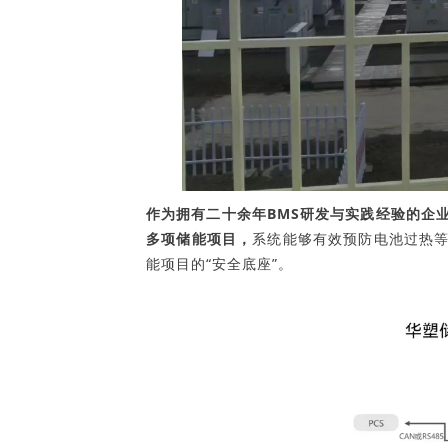
作为拥有二十余年BMS研发与实践经验的企
多项储能项目，
系统能够有效预防电池过热
能项目的“安全底座”。