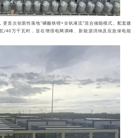
程，更首次创新性落地“磷酸铁锂+全钒液流”混合储能模式。配套建
0万千瓦/40万千瓦时，旨在增强电网调峰、新能源消纳及应急保电能