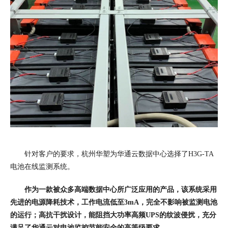
针对客户的要求，杭州华塑为华通云数据中心选择了H3G-TA
电池在线监测系统。
作为一款被众多高端数据中心所广泛应用的产品，该系统采用
先进的电源降耗技术，工作电流低至3mA，完全不影响被监测电池
的运行；高抗干扰设计，能阻挡大功率高频UPS的纹波侵扰，充分
满足了华通云对电池监控节能安全的高等级要求。