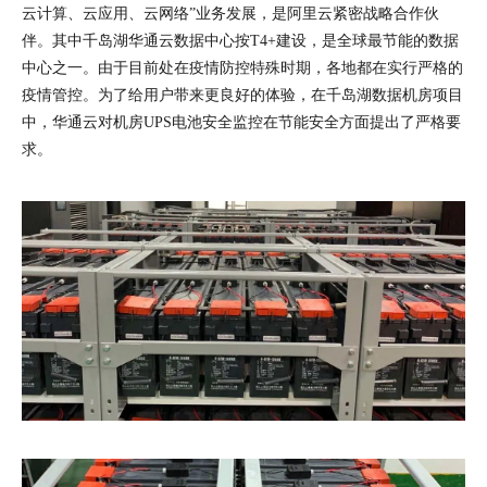
云计算、云应用、云网络”业务发展，是阿里云紧密战略合作伙
伴。其中千岛湖华通云数据中心按T4+建设，是全球最节能的数据
中心之一。由于目前处在疫情防控特殊时期，各地都在实行严格的
疫情管控。为了给用户带来更良好的体验，在千岛湖数据机房项目
中，华通云对机房UPS电池安全监控在节能安全方面提出了严格要
求。