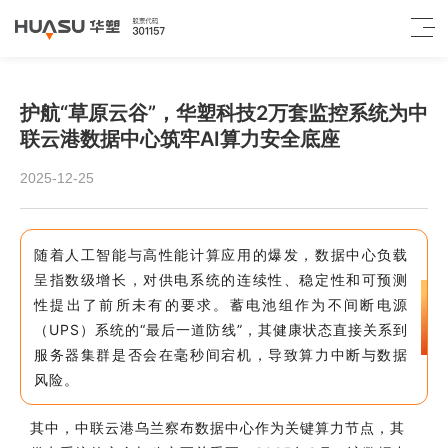
护航“草原云谷”，华塑科技2万套监控系统为中
联云港数据中心筑牢AI算力安全底座
2025-12-25
随着人工智能与高性能计算应用的爆发，数据中心负载
呈指数级增长，对供电系统的连续性、稳定性和可预测
性提出了前所未有的要求。蓄电池组作为不间断电源
（UPS）系统的“最后一道防线”，其健康状态直接关系到
服务器集群是否会在毫秒间宕机，导致算力中断与数据
风险。
其中，中联云港乌兰察布数据中心作为关键算力节点，其